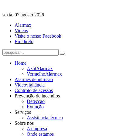
sexta, 07 agosto 2026
Alarmax
Videos
Visite o nosso Facebook
Em direto
Home
Azul
Alarmax
Vermelho
Alarmax
Alarmes de intrusão
Videovigilância
Controlo de acessos
Prevenção de incêndios
Detecção
Extinção
Serviços
Assistência técnica
Sobre nós
A empresa
Onde estamos